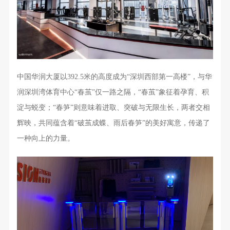
中国华润大厦以392.5米的高度成为“深圳西部第一高楼”，与华
润深圳湾体育中心“春茧”仅一路之隔，“春茧”象征着孕育、积
淀与蜕变；“春笋”则意味着进取、突破与无限生长，两者交相
辉映，共同蕴含着“破茧成蝶、雨后春笋”的美好寓意，传递了
一种向上的力量。