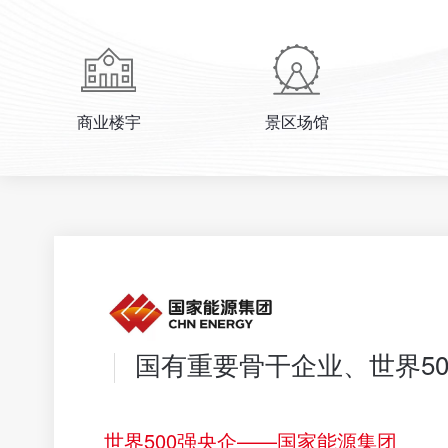
商业楼宇
景区场馆
国有重要骨干企业、世界50
世界500强央企——国家能源集团