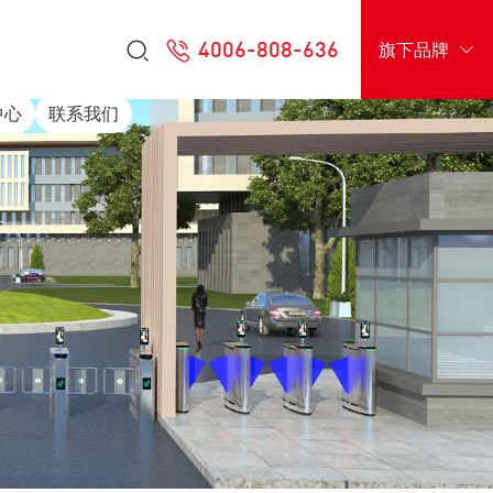
4006-808-636
旗下品牌
中心
联系我们