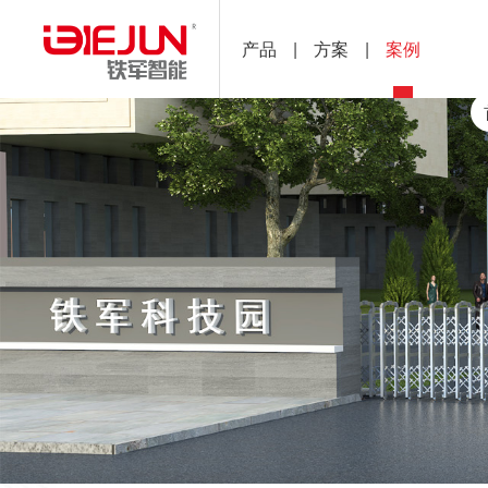
产品
|
方案
|
案例