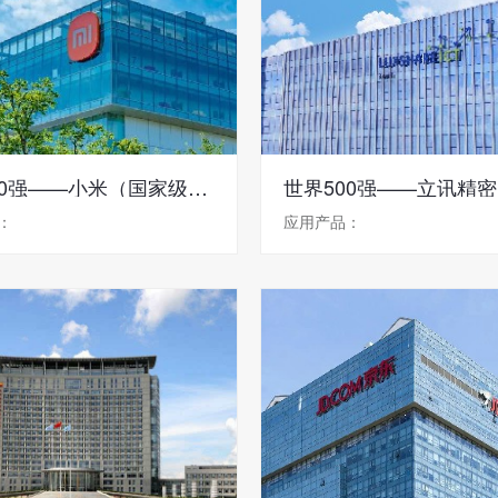
世界500强——小米（国家级绿色工厂）
世界500强——立讯精密
：
应用产品：