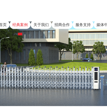
首页
经典案例
关于我们
招商合作
服务支持
媒体